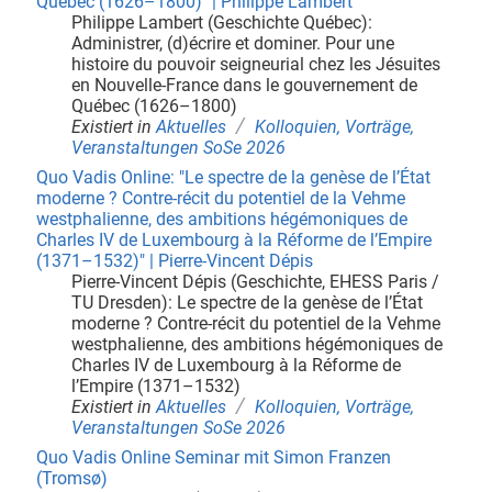
Québec (1626–1800)" | Philippe Lambert
Philippe Lambert (Geschichte Québec):
Administrer, (d)écrire et dominer. Pour une
histoire du pouvoir seigneurial chez les Jésuites
en Nouvelle-France dans le gouvernement de
Québec (1626–1800)
/
Existiert in
Aktuelles
Kolloquien, Vorträge,
Veranstaltungen SoSe 2026
Quo Vadis Online: "Le spectre de la genèse de l’État
moderne ? Contre-récit du potentiel de la Vehme
westphalienne, des ambitions hégémoniques de
Charles IV de Luxembourg à la Réforme de l’Empire
(1371–1532)" | Pierre-Vincent Dépis
Pierre-Vincent Dépis (Geschichte, EHESS Paris /
TU Dresden): Le spectre de la genèse de l’État
moderne ? Contre-récit du potentiel de la Vehme
westphalienne, des ambitions hégémoniques de
Charles IV de Luxembourg à la Réforme de
l’Empire (1371–1532)
/
Existiert in
Aktuelles
Kolloquien, Vorträge,
Veranstaltungen SoSe 2026
Quo Vadis Online Seminar mit Simon Franzen
(Tromsø)