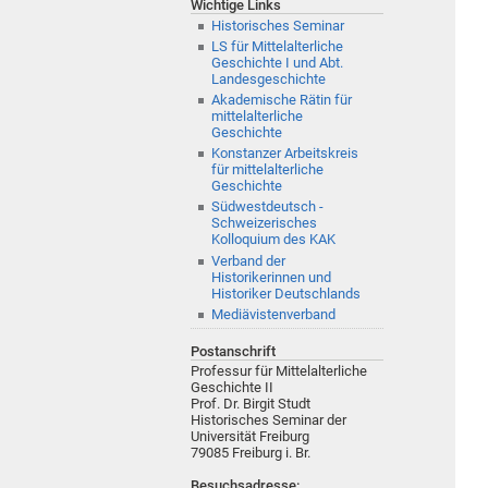
Wichtige Links
Historisches Seminar
LS für Mittelalterliche
Geschichte I und Abt.
Landesgeschichte
Akademische Rätin für
mittelalterliche
Geschichte
Konstanzer Arbeitskreis
für mittelalterliche
Geschichte
Südwestdeutsch -
Schweizerisches
Kolloquium des KAK
Verband der
Historikerinnen und
Historiker Deutschlands
Mediävistenverband
Postanschrift
Professur für Mittelalterliche
Geschichte II
Prof. Dr. Birgit Studt
Historisches Seminar der
Universität Freiburg
79085
Freiburg i. Br.
Besuchsadresse: