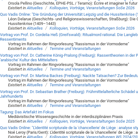
Orsola Pellino (Geschichte, EPHE-PSL / Teramo): Écrire et imaginer le futu
/
Existiert in
Aktuelles
Kolloquien, Vorträge, Veranstaltungen SoSe 2026
Quo Vadis Online: "Die Gründung der Universität Leipzig und die Hussitenkrise 
Léon Delarue (Geschichts- und Religionswissenschaften, Straßburg): Die G
Hussitenkrise (1409–1443)
/
Existiert in
Aktuelles
Kolloquien, Vorträge, Veranstaltungen SoSe 2026
Vortrag von Prof. Dr. Cordelia Heß (Greifswald): Ritualmord rational. Die Langlebig
Ressentiments
Vortrag im Rahmen der Ringvorlesung "Rassismus in der Vormoderne"
/
Existiert in
Aktuelles
Termine und Veranstaltungen
Vortrag von Prof. Dr. Catherine König-Pralong (Freiburg): Rassentheorien in de
'arabische' Kultur des Mittelalters
Vortrag im Rahmen der Ringvorlesung "Rassismus in der Vormoderne"
/
Existiert in
Aktuelles
Termine und Veranstaltungen
Vortrag von Prof. Dr. Martina Backes (Freiburg): Nackte Tatsachen? Zur Bedeutu
Vortrag im Rahmen der Ringvorlesung "Rassismus in der Vormoderne"
/
Existiert in
Aktuelles
Termine und Veranstaltungen
Vortrag von Prof. Dr. Sebastian Brather (Freiburg): Frühmittelalterliche Schädel
Jahrhunderts
Vortrag im Rahmen der Ringvorlesung "Rassismus in der Vormoderne"
/
Existiert in
Aktuelles
Termine und Veranstaltungen
Tagung: Das Artefakt im Fokus
Mediävistische Wissensgeschichte in der interdisziplinären Praxis
/
Existiert in
Aktuelles
Kolloquien, Vorträge, Veranstaltungen SoSe 2025
Quo Vadis Online: "L'identité scripturale de la 'chancellerie' de Liège : analyse s
Noé Leroy (Paris/Gent): L'identité scripturale de la 'chancellerie' de Liège :
/
Existiert in
Aktuelles
Kolloquien, Vorträge, Veranstaltungen WS 2024/20