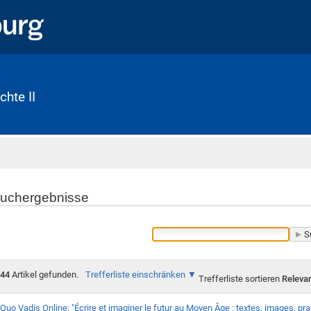
chte II
Startseite
uchergebnisse
44
Artikel gefunden.
Trefferliste einschränken
Trefferliste sortieren
Releva
Quo Vadis Online: "Écrire et imaginer le futur au Moyen Âge : textes, images, prat