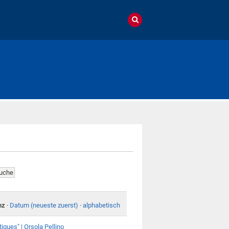
nz
·
Datum (neueste zuerst)
·
alphabetisch
iques" | Orsola Pellino