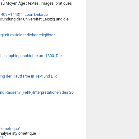
r au Moyen Âge : textes, images, pratiques
(1409–1443)" | Léon Delarue
ründung der Universität Leipzig und die
keit mittelalterlicher religiöser
r Philosophiegeschichte um 1800: Die
ng der Hautfarbe in Text und Bild
 und Rassen? (Fehl-)Interpretationen des 20.
tylométrique"
 analyse stylométrique
25