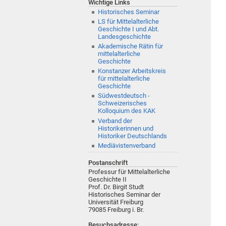
Wichtige Links
Historisches Seminar
LS für Mittelalterliche
Geschichte I und Abt.
Landesgeschichte
Akademische Rätin für
mittelalterliche
Geschichte
Konstanzer Arbeitskreis
für mittelalterliche
Geschichte
Südwestdeutsch -
Schweizerisches
Kolloquium des KAK
Verband der
Historikerinnen und
Historiker Deutschlands
Mediävistenverband
Postanschrift
Professur für Mittelalterliche
Geschichte II
Prof. Dr. Birgit Studt
Historisches Seminar der
Universität Freiburg
79085
Freiburg i. Br.
Besuchsadresse: