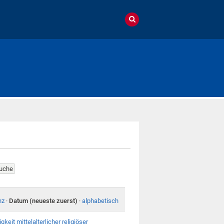
nz
·
Datum (neueste zuerst)
·
alphabetisch
keit mittelalterlicher religiöser