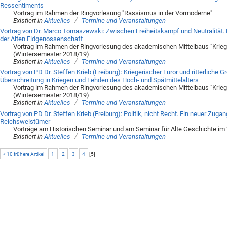
Ressentiments
Vortrag im Rahmen der Ringvorlesung "Rassismus in der Vormoderne"
/
Existiert in
Aktuelles
Termine und Veranstaltungen
Vortrag von Dr. Marco Tomaszewski: Zwischen Freiheitskampf und Neutralität. K
der Alten Eidgenossenschaft
Vortrag im Rahmen der Ringvorlesung des akademischen Mittelbaus "Krieg u
(Wintersemester 2018/19)
/
Existiert in
Aktuelles
Termine und Veranstaltungen
Vortrag von PD Dr. Steffen Krieb (Freiburg): Kriegerischer Furor und ritterliche
Überschreitung in Kriegen und Fehden des Hoch- und Spätmittelalters
Vortrag im Rahmen der Ringvorlesung des akademischen Mittelbaus "Krieg u
(Wintersemester 2018/19)
/
Existiert in
Aktuelles
Termine und Veranstaltungen
Vortrag von PD Dr. Steffen Krieb (Freiburg): Politik, nicht Recht. Ein neuer Zu
Reichsweistümer
Vorträge am Historischen Seminar und am Seminar für Alte Geschichte im
/
Existiert in
Aktuelles
Termine und Veranstaltungen
« 10 frühere Artikel
1
2
3
4
[
5
]