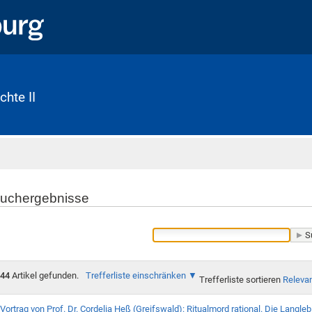
chte II
Startseite
uchergebnisse
44
Artikel gefunden.
Trefferliste einschränken
Trefferliste sortieren
Releva
Vortrag von Prof. Dr. Cordelia Heß (Greifswald): Ritualmord rational. Die Langlebig