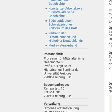
Da
Geschichte
Mi
Konstanzer Arbeitskreis
In
für mittelalterliche
mé
Geschichte
in
Südwestdeutsch -
to
Schweizerisches
O
Kolloquium des KAK
tr
Verband der
de
Historikerinnen und
Di
Historiker Deutschlands
so
Mediävistenverband
in
O
Postanschrift
Sc
Professur für Mittelalterliche
la
Geschichte II
de
Prof. Dr. Birgit Studt
pr
Historisches Seminar der
Universität Freiburg
79085
Freiburg i. Br.
Do
Besuchsadresse:
Qu
Rempartstr. 15
Qu
KG IV 4. OG
79098 Freiburg i. Br.
Verwaltung
Simone Förster-Schüring
Raum 4433 / KG IV