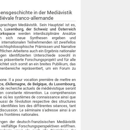
ensgeschichte in der Mediävistik
diévale franco-allemande
rachigen Mediävistik. Sein Hauptziel ist es,
en, Luxemburg, der Schweiz und Österreich
orkspace
werden interdisziplinäre Ansätze
durch sich neue Synthesen ergeben und
internationalen Teilnehmenden ist zweifellos
chichtsphilosophische Prämissen und Narrative
lichen Arbeitens auch ein Ergebnis nationaler
gen identifizierten Unterschiede sowohl in
as präsentierte Forschungsprojekt und für alle
tet sich somit an ein breites Publikum, das
emenbereiche repräsentiert, um ein Forum zu
ne. Il a pour vocation première de mettre en
ce, d'Allemagne, de Belgique, du Luxembourg,
s de recherche actuels de médiévistique seront
 en constante réinvention. La compréhension
ure où les systèmes de connaissance ainsi que
ussi de l'évolution respective des structures
identifiées lors des différentes séances, tant
discussion. Le séminaire s'adresse ainsi à un
es frontières nationales.
ungen der deutsch-französischen Mediävistik
 vielfältige Forschungsperspektiven eröffnen.