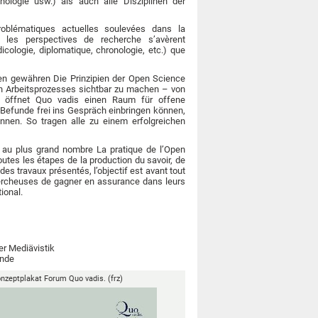
nologie usw.) als auch alle Disziplinen der
roblématiques actuelles soulevées dans la
ant les perspectives de recherche s’avèrent
icologie, diplomatique, chronologie, etc.) que
en gewähren Die Prinzipien der Open Science
en Arbeitsprozesses sichtbar zu machen – von
ie öffnet Quo vadis einen Raum für offene
 Befunde frei ins Gespräch einbringen können,
nen. So tragen alle zu einem erfolgreichen
 au plus grand nombre La pratique de l’Open
outes les étapes de la production du savoir, de
 des travaux présentés, l’objectif est avant tout
hercheuses de gagner en assurance dans leurs
ional.
r Mediävistik
ande
nzeptplakat Forum Quo vadis. (frz)