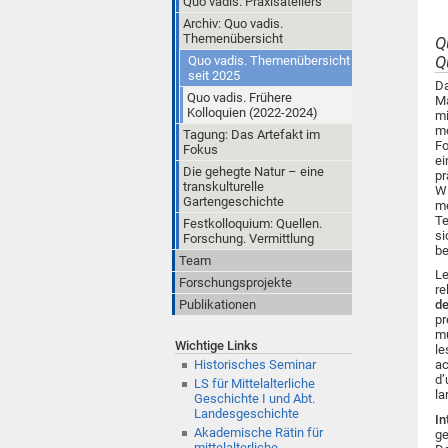
Quo vadis. Praxisateliers
Archiv: Quo vadis.
Themenübersicht
Q
Quo vadis. Themenübersicht
Q
seit 2025
Da
Quo vadis. Frühere
M
Kolloquien (2022-2024)
m
m
Tagung: Das Artefakt im
Fo
Fokus
ei
Die gehegte Natur – eine
pr
transkulturelle
Wi
Gartengeschichte
me
Te
Festkolloquium: Quellen.
si
Forschung. Vermittlung
be
Team
Le
Forschungsprojekte
re
Publikationen
de
pr
mu
Wichtige Links
le
Historisches Seminar
ac
d’
LS für Mittelalterliche
la
Geschichte I und Abt.
Landesgeschichte
In
Akademische Rätin für
ge
mittelalterliche