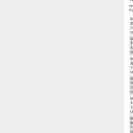
on
Fü
M
2
1
U
M
1
1
U
M
2
1
U
M
1
1
U
M
1
1
U
M
0
1
U