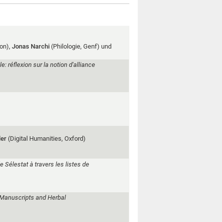
on),
Jonas Narchi
(Philologie, Genf) und
 réflexion sur la notion d'alliance
ler
(Digital Humanities, Oxford)
e Sélestat à travers les listes de
l Manuscripts and Herbal