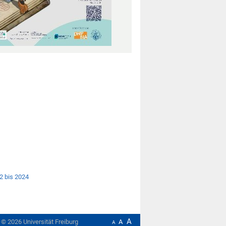
2 bis 2024
A
t ©
2026
Universität Freiburg
A
A