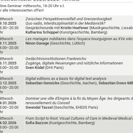
line-Seminar: mittwochs, 18-20 Uhr s.t.
r alle Interessierten offen!
ittwoch
Zwischen Perspektivenvielfalt und Grenzenlosigkeit.
9.10.2025
Quo vadis, Interdisziplinarität in der Mediävistik?
8.30–20.30
Gesprächsrunde mit
Kristin Hoefener
(Musikgeschichte, Lissab
hr
Katharina Schüppel
(Kunstgeschichte, Bamberg)
ittwoch
Les mariages nobiliaires dans l'espace bourguignon au XVe siècle:
9.11.2025
Ninon Gavage
(Geschichte, Lüttich)
8.00–20.00
hr
ittwoch
Gedächtnisinstitutionen Frankreichs:
6.11.2025
Zugänge, digitale Neuerungen und nützliche Informationen
8.00–20.00
Sven Ködel
(DHI Paris)
hr
ittwoch
Digital editions as a basis for digital text analysis
0.12.2025
Sebastian Gensicke
(Geschichte, Aachen),
Sebastian Dows-Mil
8.00–20.00
hr
ittwoch
Dominer une ville d'Empire à la fin du Moyen Âge: les dirigeants d
4.01.2026
renouvellement du Conseil
8.00–20.00
Gwendal Tassel
(Geschichte, EHESS Paris)
hr
ittwoch
From Script to Root: Visual Cultures of Care in Medieval Medica
4.02.2026
Sofia Bazzon
(Kustgeschichte, Bamberg)
8.00–20.00
hr