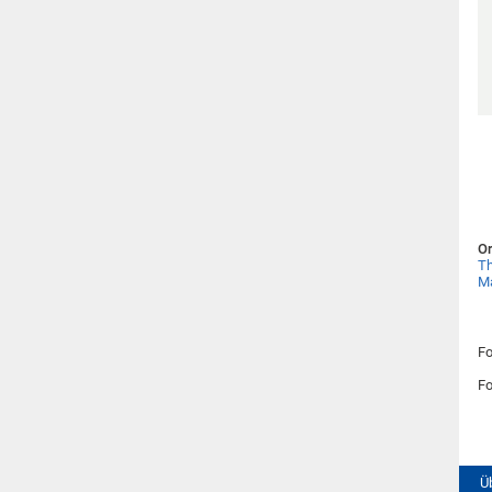
Or
Th
M
Fo
Fo
Ü