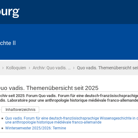
chte II
›
›
›
Startseite
Kolloquien
Archiv: Quo vadis. …
Quo vadis. Themenübersicht sei
uo vadis. Themenübersicht seit 2025
chiv seit 2025: Forum Quo vadis. Forum für eine deutsch-französischsprachige
dis. Laboratoire pour une anthropologie historique médiévale franco-allemand
Inhaltsverzeichnis
Quo vadis. Forum für eine deutsch-französischsprachige Wissensgeschichte in d
une anthropologie historique médiévale franco-allemande
Wintersemester 2025/2026: Termine