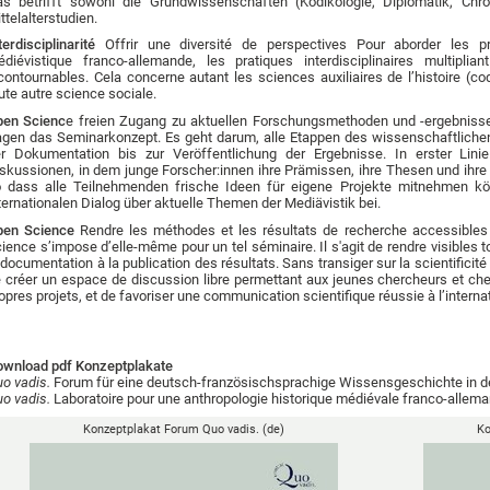
s betrifft sowohl die Grundwissenschaften (Kodikologie, Diplomatik, Chro
ttelalterstudien.
terdisciplinarité
Offrir une diversité de perspectives Pour aborder les p
diévistique franco-allemande, les pratiques interdisciplinaires multipli
contournables. Cela concerne autant les sciences auxiliaires de l’histoire (cod
ute autre science sociale.
pen Scienc
e freien Zugang zu aktuellen Forschungsmethoden und -ergebniss
agen das Seminarkonzept. Es geht darum, alle Etappen des wissenschaftlich
r Dokumentation bis zur Veröffentlichung der Ergebnisse. In erster Lin
skussionen, in dem junge Forscher:innen ihre Prämissen, ihre Thesen und ihre
 dass alle Teilnehmenden frische Ideen für eigene Projekte mitnehmen kön
ternationalen Dialog über aktuelle Themen der Mediävistik bei.
pen Science
Rendre les méthodes et les résultats de recherche accessibles
ience s’impose d’elle-même pour un tel séminaire. Il s'agit de rendre visibles t
 documentation à la publication des résultats. Sans transiger sur la scientificité
 créer un espace de discussion libre permettant aux jeunes chercheurs et c
opres projets, et de favoriser une communication scientifique réussie à l’internat
wnload pdf Konzeptplakate
o vadis.
Forum für eine deutsch-französischsprachige Wissensgeschichte in de
o vadis.
Laboratoire pour une anthropologie historique médiévale franco-allem
Konzeptplakat Forum Quo vadis. (de)
Ko