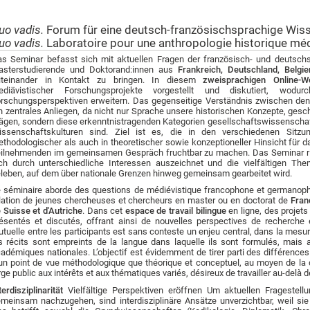
uo vadis.
Forum für eine deutsch-französischsprachige Wiss
uo vadis.
Laboratoire pour une anthropologie historique mé
s Seminar befasst sich mit aktuellen Fragen der französisch- und deutschsp
asterstudierende und Doktorand:innen aus
Frankreich, Deutschland, Belgi
iteinander in Kontakt zu bringen. In diesem
zweisprachigen Online-W
ediävistischer Forschungsprojekte vorgestellt und diskutiert, wo
rschungsperspektiven erweitern. Das gegenseitige Verständnis zwischen den 
n zentrales Anliegen, da nicht nur Sprache unsere historischen Konzepte, ges
ägen, sondern diese erkenntnistragenden Kategorien gesellschaftswissenschaft
ssenschaftskulturen sind. Ziel ist es, die in den verschiedenen Sitzun
thodologischer als auch in theoretischer sowie konzeptioneller Hinsicht für d
ilnehmenden im gemeinsamen Gespräch fruchtbar zu machen. Das Seminar rich
ch durch unterschiedliche Interessen auszeichnet und die vielfältigen Th
leben, auf dem über nationale Grenzen hinweg gemeinsam gearbeitet wird.
 séminaire aborde des questions de médiévistique francophone et germanopho
lation de jeunes chercheuses et chercheurs en master ou en doctorat de
Fran
 Suisse et d'Autriche
. Dans cet
espace de travail bilingue
en ligne, des projet
ésentés et discutés, offrant ainsi de nouvelles perspectives de recherche
tuelle entre les participants est sans conteste un enjeu central, dans la mes
s récits sont empreints de la langue dans laquelle ils sont formulés, mais a
adémiques nationales. L’objectif est évidemment de tirer parti des différences 
un point de vue méthodologique que théorique et conceptuel, au moyen de la 
rge public aux intérêts et aux thématiques variés, désireux de travailler au-delà d
terdisziplinarität
Vielfältige Perspektiven eröffnen Um aktuellen Fragestell
meinsam nachzugehen, sind interdisziplinäre Ansätze unverzichtbar, weil sie