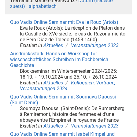
Trefferliste sortieren
Relevanz
·
Datum (neueste
zuerst)
·
alphabetisch
Quo Vadis Online Seminar mit Eva le Roux (Artois)
Eva le Roux (Artois): La réception de Platon dans
la Castille du XVè siècle: le cas du Razonamiento
de Pero Díaz de Toledo (1458-1460)
/
Existiert in
Aktuelles
Veranstaltungen 2023
Ausdrucksstark. Hands-on-Workshop für
wissenschaftliches Schreiben im Fachbereich
Geschichte
Blockseminar im Wintersemester 2024/2025:
18.10. + 19.10.2024 und 25.10. + 26.10.2024
/
Existiert in
Aktuelles
Kolloquien, Vorträge,
Veranstaltungen 2024
Quo Vadis Online Seminar mit Soumaya Daoussi
(Saint-Denis)
Soumaya Daoussi (Saint-Denis): De Rumersberg
à Remiremont, histoire des femmes et d’une
abbaye entre l’Empire et le royaume de France
/
Existiert in
Aktuelles
Veranstaltungen 2023
Quo Vadis Online Seminar mit Isabel Kimpel und